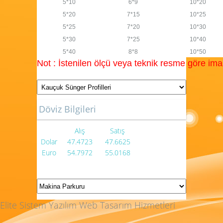
5*10
6*9
10*20
5*20
7*15
10*25
5*25
7*20
10*30
5*30
7*25
10*40
5*40
8*8
10*50
Not : İstenilen ölçü veya teknik resme göre imal 
Döviz Bilgileri
Alış
Satış
Dolar
47.4723
47.6625
Euro
54.7972
55.0168
Elite Sistem Yazılım Web Tasarım Hizmetleri