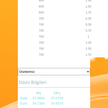
600
1,30
600
1,50
600
1,70
700
0,30
700
0,50
700
0,70
700
1
700
1,30
700
1,50
700
1,70
Döviz Bilgileri
Alış
Satış
Dolar
47.4896
47.6799
Euro
54.7365
54.9559