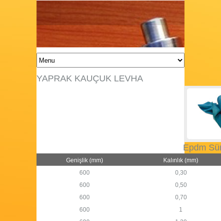
YAPRAK KAUÇUK LEVHA
Epdm Sün
Genişlik (mm)
Kalınlık (mm)
600
0,30
600
0,50
600
0,70
600
1