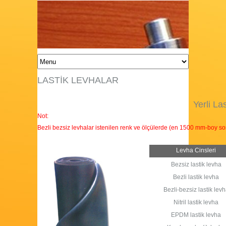
LASTİK LEVHALAR
Yerli La
Not:
Bezli bezsiz levhalar istenilen renk ve ölçülerde (en 1500 mm-boy sons
Levha Cinsleri
Bezsiz lastik levha
Bezli lastik levha
Bezli-bezsiz lastik lev
Nitril lastik levha
EPDM lastik levha