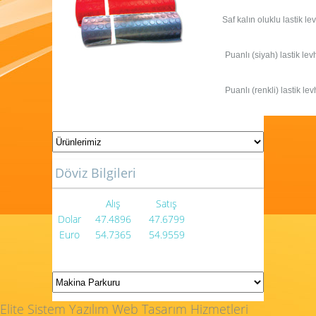
Saf kalın oluklu lastik le
Puanlı (siyah) lastik lev
Puanlı (renkli) lastik le
Döviz Bilgileri
Alış
Satış
Dolar
47.4896
47.6799
Euro
54.7365
54.9559
Elite Sistem Yazılım Web Tasarım Hizmetleri