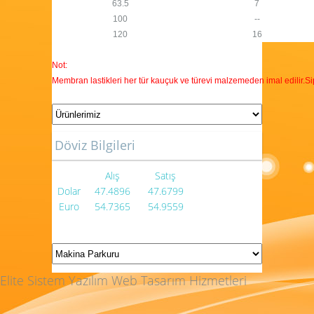
63.5
7
100
--
120
16
Not:
Membran lastikleri her tür kauçuk ve türevi malzemeden imal edilir.Sipar
Döviz Bilgileri
Alış
Satış
Dolar
47.4896
47.6799
Euro
54.7365
54.9559
Elite Sistem Yazılım Web Tasarım Hizmetleri